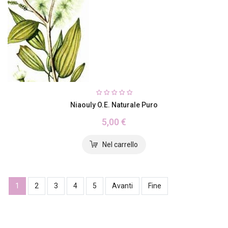
Niaouly O.e. Naturale Puro
5,00 €
1
2
3
4
5
Avanti
Fine