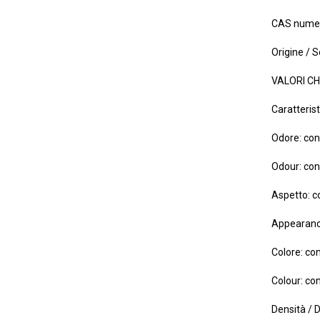
CAS numer
Origine / S
VALORI CH
Caratterist
Odore: con
Odour: con
Aspetto: c
Appearance
Colore: co
Colour: co
Densità / 