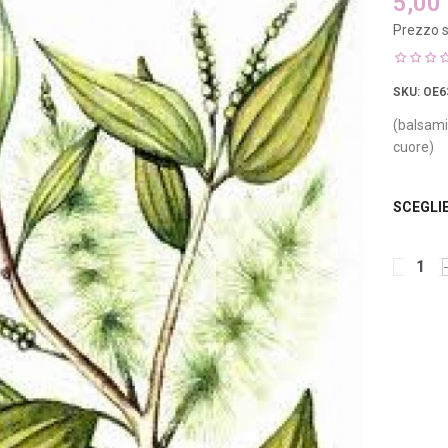
5,00
Prezzo s
SKU
: OE6
(balsami
cuore)
SCEGLI