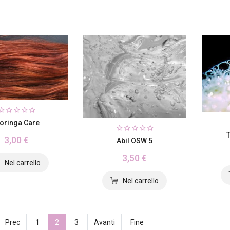
oringa Care
3,00 €
Abil OSW 5
3,50 €
Prec
1
2
3
Avanti
Fine