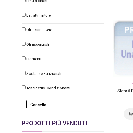
Emulsionanti
Estratti Tinture
Oli - Burri - Cere
Oli Essenziali
Pigmenti
Sostanze Funzionali
Tensioattivi Condizionanti
Stearil 
PRODOTTI PIÙ VENDUTI