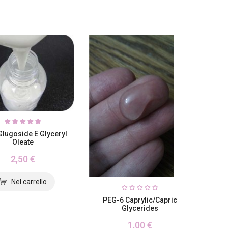
lugoside E Glyceryl
Oleate
2,50 €
PEG-6 Caprylic/Capric
Glycerides
1,00 €