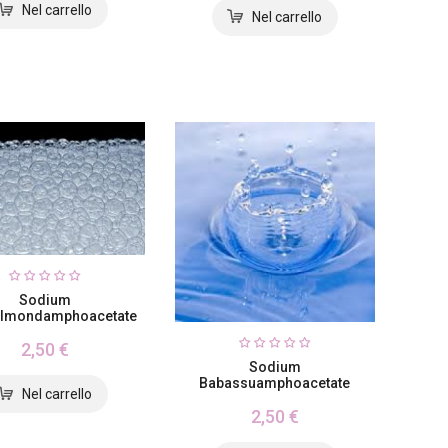
Sodium
almondamphoacetate
2,50 €
Sodium
Babassuamphoacetate
2,50 €