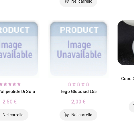
Coco G
Polipeptide Di Soia
Tego Glucosid L55
2,50 €
2,00 €