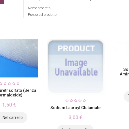
Nome prodotto
Prezzo del prodotto
So
Amin
urethsolfato (senza
ormaldeide)
1,50 €
Sodium Lauroyl Glutamate
3,00 €