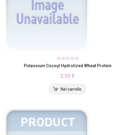
Potassium Cocoyl Hydrolized Wheat Protein
2,50 €