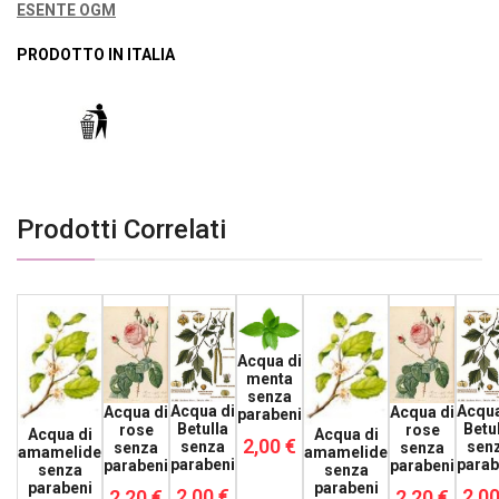
ESENTE OGM
PRODOTTO IN ITALIA
Prodotti Correlati
Acqua di
menta
senza
Acqua di
Acqua
Acqua di
Acqua di
parabeni
Betulla
Betu
rose
rose
Acqua di
Acqua di
2,00 €
senza
sen
senza
senza
amamelide
amamelide
parabeni
parab
parabeni
parabeni
senza
senza
parabeni
parabeni
2,00 €
2,00
2,20 €
2,20 €