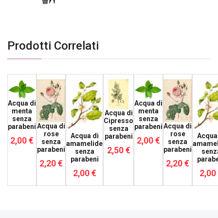
Prodotti Correlati
Acqua di
Acqua di
menta
menta
Acqua di
senza
senza
Cipresso
Acqua di
Acqua di
parabeni
parabeni
senza
rose
rose
Acqua di
Acqua 
parabeni
2,00 €
2,00 €
senza
senza
amamelide
amamel
2,50 €
parabeni
parabeni
senza
senz
parabeni
parabe
2,20 €
2,20 €
2,00 €
2,00