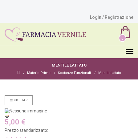
Login / Registrazione
0
MENTILE LATTATO
Materie Prime
Sostanze Funzionali
Mentile lattato
SIDEBAR
5,00 €
Prezzo standarizzato: