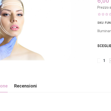
6,00
Prezzo s
SKU
: FU
Illuminan
SCEGLI
ione
Recensioni