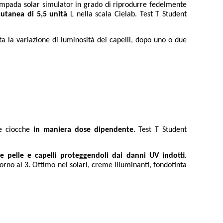
ampada solar simulator in grado di riprodurre fedelmente
utanea di 5,5 unità
L nella scala Cielab. Test T Student
rata la variazione di luminosità dei capelli, dopo uno o due
le ciocche
in maniera dose dipendente
. Test T Student
re pelle e capelli proteggendoli dai danni UV indotti
.
torno al 3. Ottimo nei solari, creme illuminanti, fondotinta