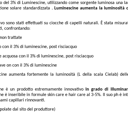
to del 3% di Luminescine, utilizzando come sorgente luminosa una l
zione solare standardizzata .
Luminescine aumenta la luminosità c
vivo sono stati effettuati su ciocche di capelli naturali. È stata misu
i, confrontando:
non trattate
con il 3% di luminescine, post risciacquo
e acquosa con il 3% di luminescine, post risciacquo
ave on con il 3% di luminescine
cine aumenta fortemente la luminosità (L della scala Cielab) del
ne è un prodotto estremamente innovativo
in grado di illumina
e è inseribile in formule skin care e hair care al 3-5%. Il suo ph è in
sami capillari rinnovanti.
apolate dal sito del produttore)