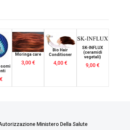
SK-INFLUX
Bio Hair
(ceramidi
Moringa care
Conditioner
vegetali)
3,00 €
4,00 €
9,00 €
osomi
nti
 €
Autorizzazione Ministero Della Salute