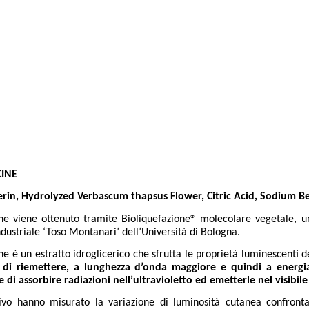
INE
cerin, Hydrolyzed Verbascum thapsus Flower, Citric Acid, Sodium 
ne viene ottenuto tramite Bioliquefazione® molecolare vegetale, un
dustriale ‘Toso Montanari’ dell’Università di Bologna.
e è un estratto idroglicerico che sfrutta le proprietà luminescenti d
 di riemettere, a lunghezza d’onda maggiore e quindi a energia
e di assorbire radiazioni nell’ultravioletto ed emetterle nel visibile
vivo hanno misurato la variazione di luminosità cutanea confrontan