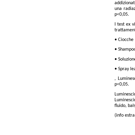
addiziona
una radia
p<0,05.
I test ex 
trattament
• Ciocche 
• Shampoo 
• Soluzion
• Spray le
, Lumines
p<0,05.
Luminesci
Luminescin
fluido, bal
(info estr