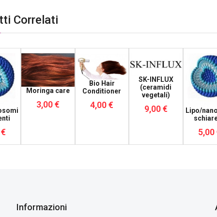
ti Correlati
SK-INFLUX
Bio Hair
(ceramidi
Moringa care
Conditioner
vegetali)
3,00 €
4,00 €
9,00 €
osomi
Lipo/nan
enti
schiare
 €
5,00
Informazioni