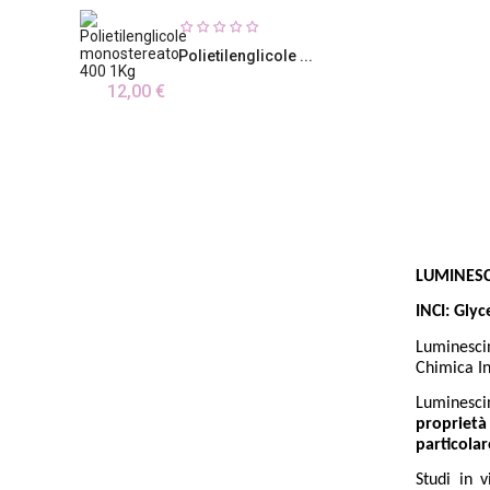
Polietilenglicole ...
12,00 €
LUMINESC
INCI: Gly
Luminesci
Chimica In
Luminescin
proprietà
particolar
Studi in 