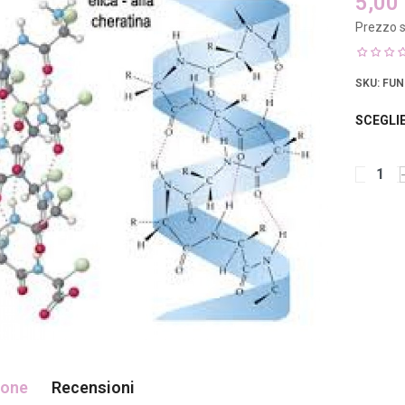
5,00
Prezzo s
SKU
: FUN
SCEGLI
ione
Recensioni