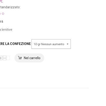
 €
tandarizzato:
15
 lenitive
ERE LA CONFEZIONE
10 gr Nessun aumento