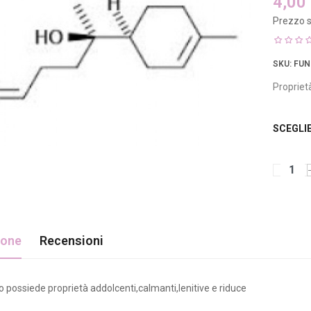
4,00
Prezzo s
SKU
: FUN
Proprietà
SCEGLI
ione
Recensioni
lo possiede proprietà addolcenti,calmanti,lenitive e riduce