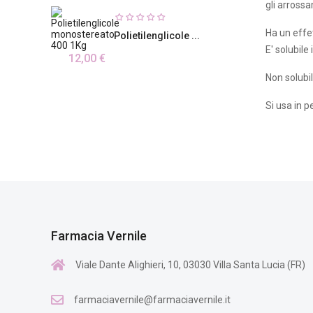
gli arross
Ha un effet
Polietilenglicole ...
E' solubile 
12,00 €
Non solubil
Si usa in p
Farmacia Vernile
Viale Dante Alighieri, 10, 03030 Villa Santa Lucia (FR)
farmaciavernile@farmaciavernile.it