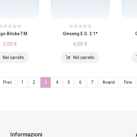
go Biloba T.M.
Ginseng E.G. 2:1*
3,00 €
4,00 €
Prec
1
2
3
4
5
6
7
Avanti
Fine
Informazioni