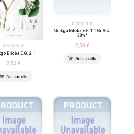
Ginkgo Biloba E.F. 1:1 Gr.alc.
30%*
2,50 €
go Biloba E.G. 2:1
2,50 €