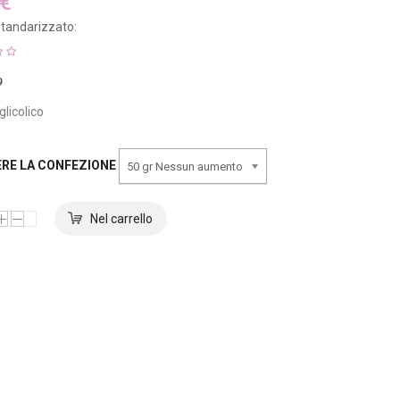
 €
tandarizzato:
9
glicolico
ERE LA CONFEZIONE
50 gr Nessun aumento