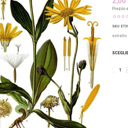
2,00
Prezzo s
SKU
: ET3
estratto 
SCEGLI