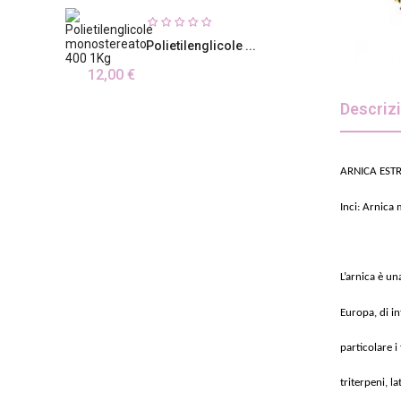
Polietilenglicole ...
12,00 €
Descriz
ARNICA EST
Inci: Arnica
L’arnica è u
Europa, di in
particolare 
triterpeni, la