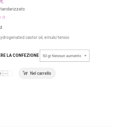
 €
tandarizzato:
12
ydrogenated castor oil, emuls/tensio
ERE LA CONFEZIONE
50 gr Nessun aumento