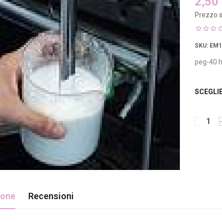
2,50
Prezzo s
SKU
: EM
peg-40 h
SCEGLI
ione
Recensioni