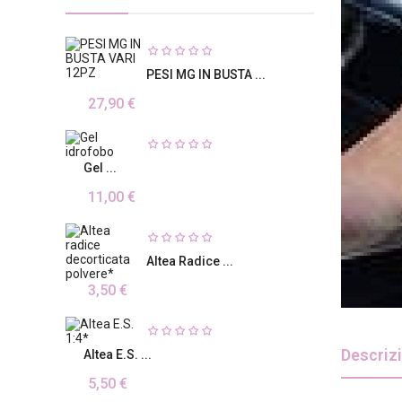
PESI MG IN BUSTA ...
27,90 €
Gel ...
11,00 €
Altea Radice ...
3,50 €
Descriz
Altea E.S. ...
5,50 €