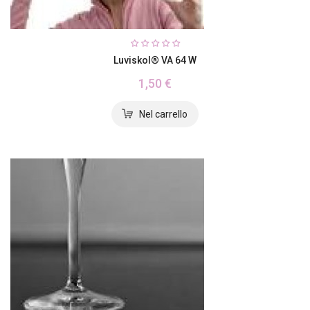
Luviskol® VA 64 W
1,50 €