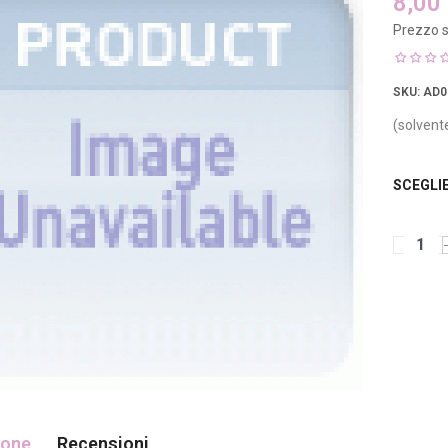
8,00
Prezzo s
SKU
: AD0
(solvent
SCEGLI
ione
Recensioni