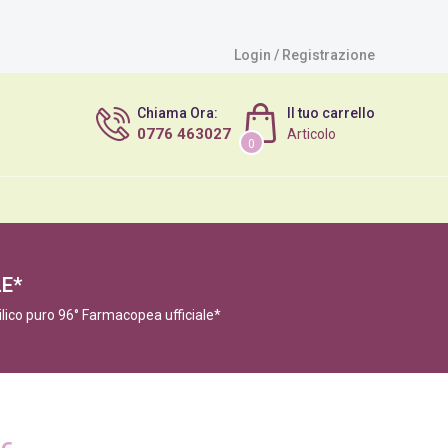
Login / Registrazione
Chiama Ora:
Il tuo carrello
0776 463027
Articolo
0
LE*
ilico puro 96° Farmacopea ufficiale*