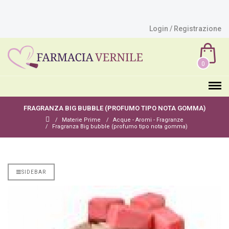
Login / Registrazione
0
FRAGRANZA BIG BUBBLE (PROFUMO TIPO NOTA GOMMA)
Materie Prime
Acque - Aromi - Fragranze
Fragranza Big bubble (profumo tipo nota gomma)
SIDEBAR