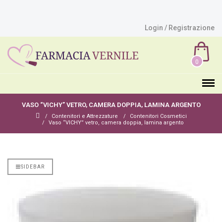
Login / Registrazione
0
VASO “VICHY” VETRO, CAMERA DOPPIA, LAMINA ARGENTO
Contenitori e Attrezzature
Contenitori Cosmetici
Vaso “VICHY” vetro, camera doppia, lamina argento
SIDEBAR