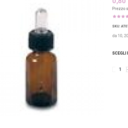
0,80
Prezzo s
SKU
: AT0
da 10, 20
SCEGLI